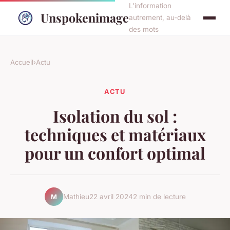
L'information
Unspokenimage
autrement, au-delà
des mots
Accueil
›
Actu
ACTU
Isolation du sol :
techniques et matériaux
pour un confort optimal
Mathieu
22 avril 2024
2 min de lecture
M