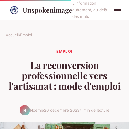
L'information
Unspokenimage
autrement, au-delà
des mots
Accueil
›
Emploi
EMPLOI
La reconversion
professionnelle vers
l'artisanat : mode d'emploi
Noémie
20 décembre 2023
4 min de lecture
N