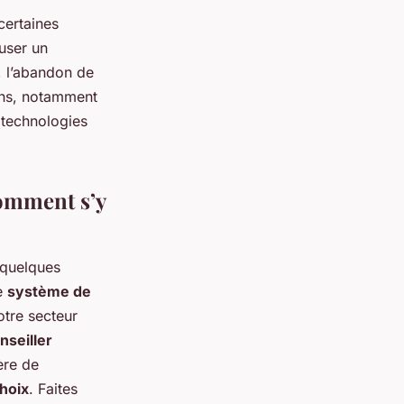
certaines
fuser un
, l’abandon de
ions, notamment
 technologies
comment s’y
 quelques
re
système de
votre secteur
nseiller
ère de
hoix
. Faites