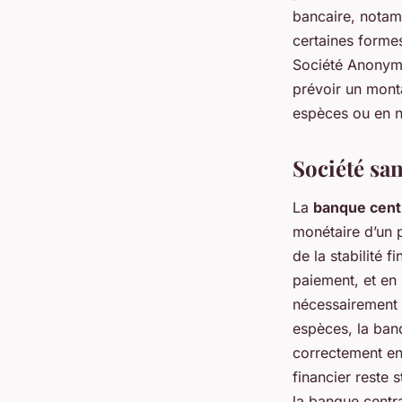
bancaire, notam
certaines forme
Société Anonyme
prévoir un monta
espèces ou en n
Société sa
La
banque cent
monétaire d’un p
de la stabilité 
paiement, et en 
nécessairement 
espèces, la banq
correctement enr
financier reste 
la banque centra