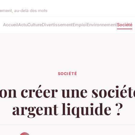
rement, au-delà des mots
Accueil
Actu
Culture
Divertissement
Emploi
Environnement
Société
SOCIÉTÉ
on créer une sociét
argent liquide ?