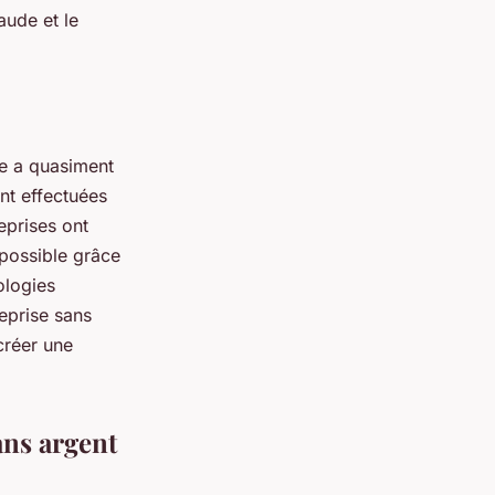
aude et le
de a quasiment
nt effectuées
eprises ont
 possible grâce
ologies
reprise sans
créer une
ans argent