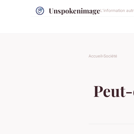
Unspokenimage
L'information aut
Accueil
›
Société
Peut-