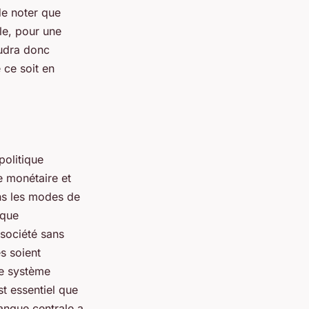
de noter que
le, pour une
audra donc
 ce soit en
politique
e monétaire et
ans les modes de
ique
société sans
s soient
le système
st essentiel que
banque centrale a