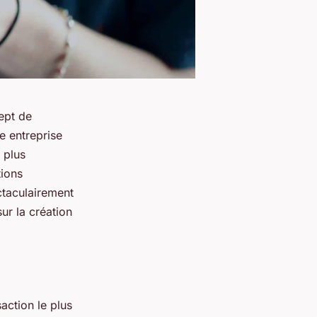
cept de
 entreprise
 plus
tions
ctaculairement
ur la création
action le plus