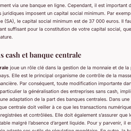
ment via une banque en ligne. Cependant, il est important 
s juridiques imposent un capital social minimum. Par exemp
 (SA), le capital social minimum est de 37 000 euros. Il f
nt suffisant pour la constitution de votre capital social, que
ature.
ns cash et banque centrale
rale
joue un rôle clé dans la gestion de la monnaie et de la 
ays. Elle est le principal organisme de contrôle de la mass
financière. Par conséquent, toute modification importante d
particulier la généralisation des entreprises sans cash, impl
une adaptation de la part des banques centrales. Dans une 
ue centrale doit veiller à ce que les transactions numérique
egistrées et contrôlées. Elle doit également s’assurer que 
stable malgré l’absence d’argent liquide. Pour y parvenir, il e
le adapte ses outils de régulation monétaire. En outre, la 