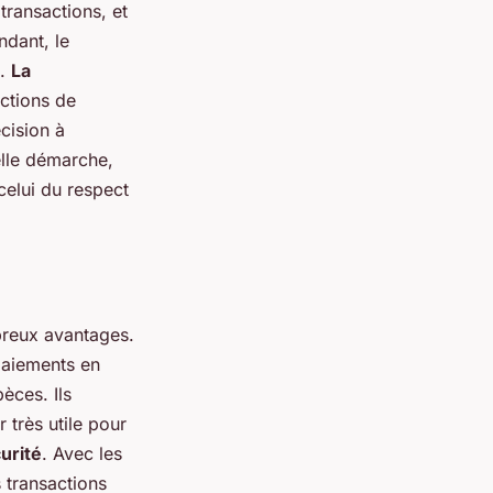
transactions, et
dant, le
e.
La
actions de
cision à
elle démarche,
celui du respect
breux avantages.
 paiements en
èces. Ils
 très utile pour
urité
. Avec les
s transactions