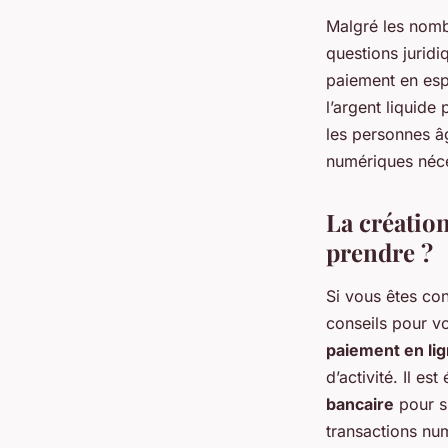
Malgré les nomb
questions juridi
paiement en espè
l’argent liquide
les personnes â
numériques néce
La création
prendre ?
Si vous êtes co
conseils pour vo
paiement en li
d’activité. Il 
bancaire
pour s’
transactions nu