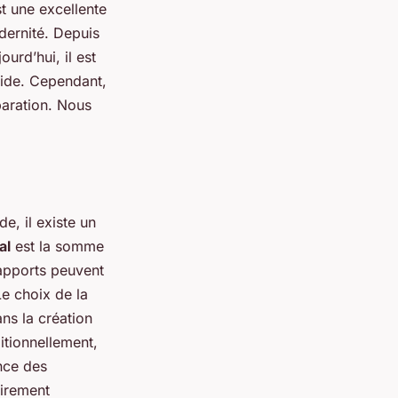
t une excellente
dernité. Depuis
urd’hui, il est
quide. Cependant,
paration. Nous
e, il existe un
al
est la somme
 apports peuvent
Le choix de la
ans la création
itionnellement,
nce des
virement