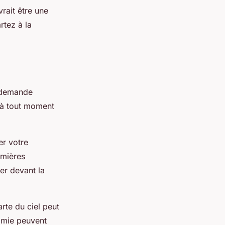
rait être une
rtez à la
e demande
e à tout moment
er votre
umières
ler devant la
rte du ciel peut
nomie peuvent