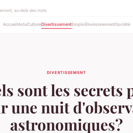
rement, au-delà des mots
Accueil
Actu
Culture
Divertissement
Emploi
Environnement
Société
DIVERTISSEMENT
ls sont les secrets 
r une nuit d'obser
astronomiques?