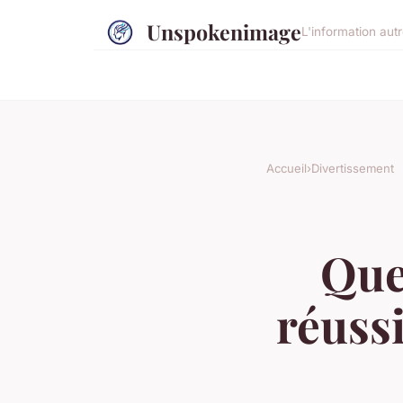
Unspokenimage
L'information aut
Accueil
›
Divertissement
Que
réussi