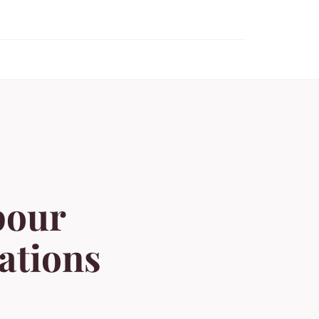
pour
vations