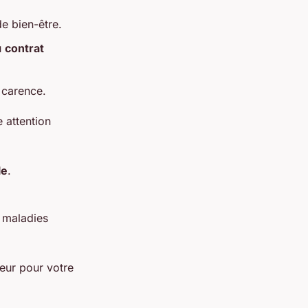
de bien-être.
u
contrat
e carence.
 attention
le
.
e maladies
eur pour votre