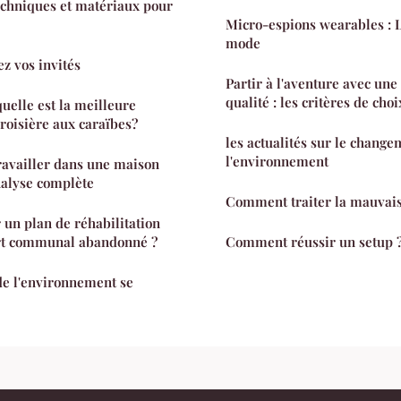
techniques et matériaux pour
Micro-espions wearables : L
mode
ez vos invités
Partir à l'aventure avec une 
qualité : les critères de choi
uelle est la meilleure
roisière aux caraïbes?
les actualités sur le change
l'environnement
ravailler dans une maison
analyse complète
Comment traiter la mauvais
un plan de réhabilitation
rt communal abandonné ?
Comment réussir un setup 
de l'environnement se