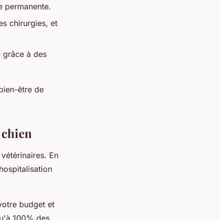
re permanente.
s chirurgies, et
e grâce à des
bien-être de
 chien
vétérinaires. En
hospitalisation
votre budget et
squ'à 100% des