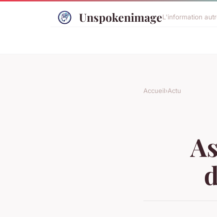
Unspokenimage
L'information aut
Accueil
›
Actu
As
d