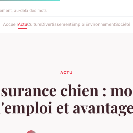
rement, au-delà des mots
Accueil
Actu
Culture
Divertissement
Emploi
Environnement
Société
ACTU
surance chien : m
'emploi et avantag