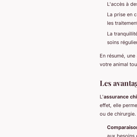
L'accès à de
La prise en c
les traitemen
La tranquilli
soins régulie
En résumé, une 
votre animal to
Les avantag
L'
assurance ch
effet, elle perm
ou de chirurgie.
Comparaiso
aux besoins 