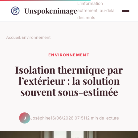
L'information
Unspokenimage
autrement, au-delà
des mots
Accueil
›
Environnement
ENVIRONNEMENT
Isolation thermique par
l’extérieur : la solution
souvent sous-estimée
Joséphine
16/06/2026 07:51
12 min de lecture
J