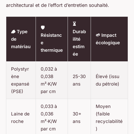
architectural et de l’effort d’entretien souhaité.
⏳
🛡️
🪵 Type
Durab
Résistanc
🌱 Impact
de
ilité
e
écologique
matériau
estim
thermique
ée
Polystyr
0,032 à
ène
0,038
25-30
Élevé (issu
expansé
m²·K/W
ans
du pétrole)
(PSE)
par cm
0,033 à
Moyen
Laine de
0,036
30+
(faible
roche
m²·K/W
ans
recyclabilité
par cm
)