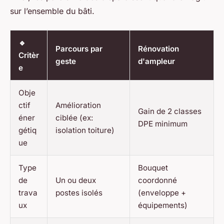
sur l’ensemble du bâti.
🔹
Parcours par
Rénovation
Critèr
geste
d'ampleur
e
Obje
ctif
Amélioration
Gain de 2 classes
éner
ciblée (ex:
DPE minimum
gétiq
isolation toiture)
ue
Type
Bouquet
de
Un ou deux
coordonné
trava
postes isolés
(enveloppe +
ux
équipements)