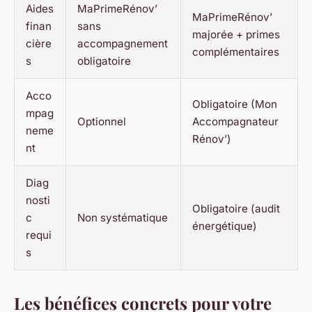
Aides
MaPrimeRénov’
MaPrimeRénov’
finan
sans
majorée + primes
cière
accompagnement
complémentaires
s
obligatoire
Acco
Obligatoire (Mon
mpag
Optionnel
Accompagnateur
neme
Rénov’)
nt
Diag
nosti
Obligatoire (audit
c
Non systématique
énergétique)
requi
s
Les bénéfices concrets pour votre