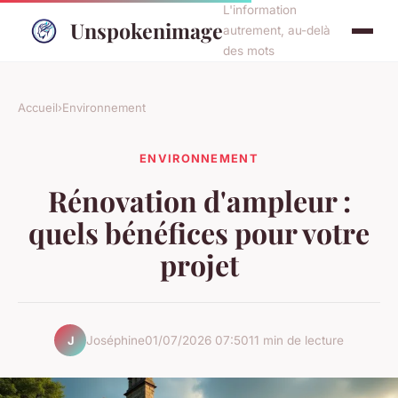
L'information
Unspokenimage
autrement, au-delà
des mots
Accueil
›
Environnement
ENVIRONNEMENT
Rénovation d'ampleur :
quels bénéfices pour votre
projet
Joséphine
01/07/2026 07:50
11 min de lecture
J