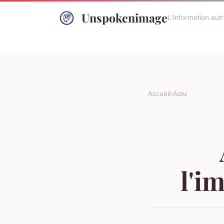
Unspokenimage
L'information aut
Accueil
›
Actu
l'i