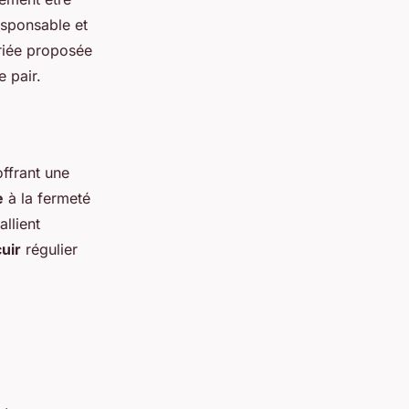
esponsable et
ariée proposée
e pair.
offrant une
e
à la fermeté
allient
uir
régulier