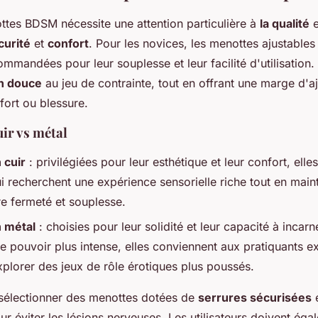
ttes BDSM nécessite une attention particulière à
la qualité
e
curité
et
confort
. Pour les novices, les menottes ajustables
ommandées pour leur souplesse et leur facilité d'utilisation.
on douce
au jeu de contrainte, tout en offrant une marge d'
nfort ou blessure.
ir vs métal
 cuir
: privilégiées pour leur esthétique et leur confort, elle
i recherchent une expérience sensorielle riche tout en main
re fermeté et souplesse.
 métal
: choisies pour leur solidité et leur capacité à incarn
 pouvoir plus intense, elles conviennent aux pratiquants e
xplorer des jeux de rôle érotiques plus poussés.
e sélectionner des menottes dotées de
serrures sécurisées
e
 éviter les lésions nerveuses. Les utilisateurs doivent éga