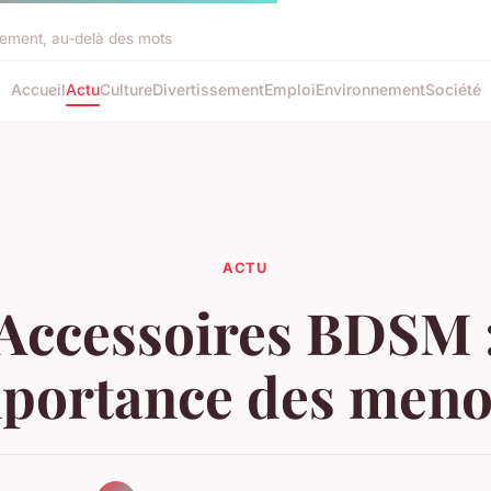
rement, au-delà des mots
Accueil
Actu
Culture
Divertissement
Emploi
Environnement
Société
ACTU
Accessoires BDSM 
mportance des meno