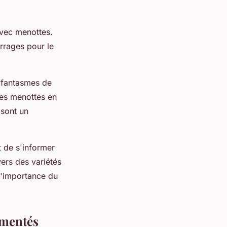
avec menottes.
rrages pour le
s fantasmes de
des menottes en
 sont un
 de s'informer
vers des variétés
 l'importance du
imentés