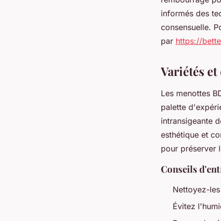
informés des te
consensuelle. P
par
https://bett
Variétés e
Les menottes B
palette d'expéri
intransigeante 
esthétique et co
pour préserver l
Conseils d'ent
Nettoyez-les
Évitez l'hum