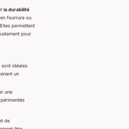
t
la durabilité
 en fourrure ou
 Elles permettent
ajustement pour
s sont idéales
tenant un
er une
xpérimentés
t de
lement être