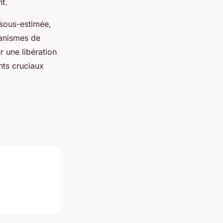
nt.
 sous-estimée,
anismes de
r une libération
nts cruciaux