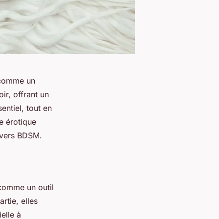
t comme un
r, offrant un
entiel, tout en
e érotique
ivers BDSM.
comme un outil
rtie, elles
elle à