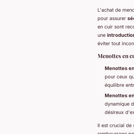
L'achat de meno
pour assurer
sé
en cuir sont rec
une
introducti
éviter tout inco
Menottes en cu
Menottes en
pour ceux qu
équilibre ent
Menottes en
dynamique de
désireux d'e
Il est crucial d
rembourrage pour